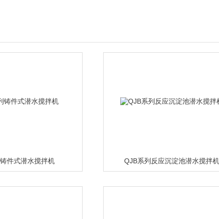
列铸件式潜水搅拌机
QJB系列反应沉淀池潜水搅拌