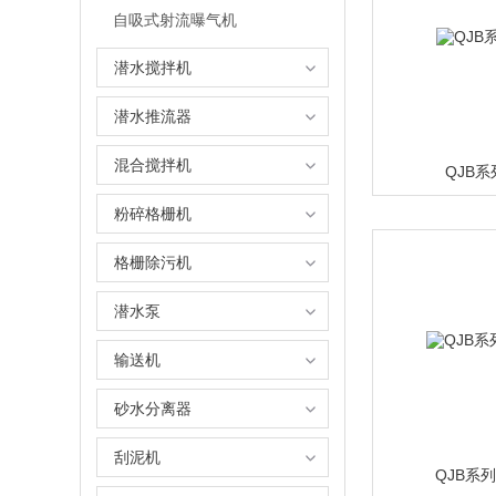
自吸式射流曝气机
潜水搅拌机
潜水推流器
混合搅拌机
QJB
粉碎格栅机
格栅除污机
潜水泵
输送机
砂水分离器
刮泥机
QJB系