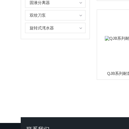
固液分离器
双绞刀泵
旋转式滗水器
QJB系列