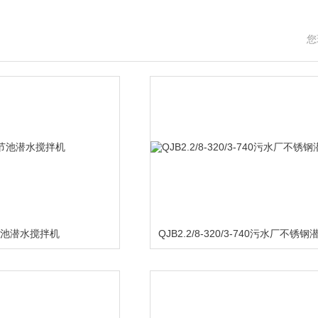
您
节池潜水搅拌机