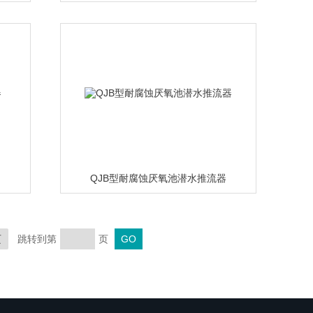
QJB型耐腐蚀厌氧池潜水推流器
页
跳转到第
页