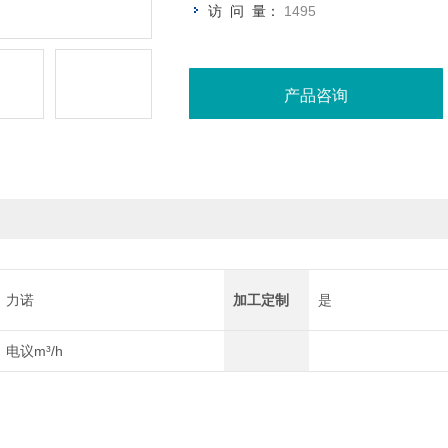
访 问 量：
1495
产品咨询
力诺
加工定制
是
电议m³/h