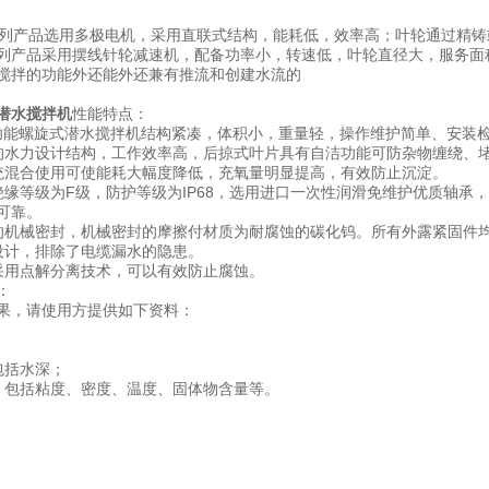
列产品选用多极电机，采用直联式结构，能耗低，效率高；叶轮通过精铸
产品采用摆线针轮减速机，配备功率小，转速低，叶轮直径大，服务面
搅拌的功能外还能外还兼有推流和创建水流的
潜水搅拌机
性能特点：
多功能螺旋式潜水搅拌机结构紧凑，体积小，重量轻，操作维护简单、安装
的水力设计结构，工作效率高，后掠式叶片具有自洁功能可防杂物缠绕、
统混合使用可使能耗大幅度降低，充氧量明显提高，有效防止沉淀。
绝缘等级为F级，防护等级为IP68，选用进口一次性润滑免维护优质轴
可靠。
的机械密封，机械密封的摩擦付材质为耐腐蚀的碳化钨。所有外露紧固件
设计，排除了电缆漏水的隐患。
采用点解分离技术，可以有效防止腐蚀。
：
果，请使用方提供如下资料：
；
包括水深；
：包括粘度、密度、温度、固体物含量等。