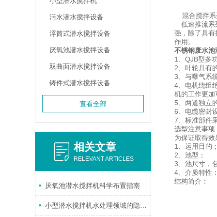
小型潜水搅拌机
混合搅拌系
污水潜水搅拌设备
低速推流系列
强，除了具有
浮筒式潜水搅拌设备
作用。
厌氧池潜水搅拌设备
不锈钢废水池
1、QJB型
双曲面潜水搅拌设备
2、叶轮具有
3、与曝气系
铸件式潜水搅拌设备
4、电机绕组
机的工作更加
5、两道独立
查看全部
6、电缆密封
7、标准部件
选型注意事项
为保证取得效
相关文章
1、运用目的
2、池型；
RELEVANT ARTICLES
3、池尺寸，
4、介质特性
结构简介：
厌氧池潜水搅拌机科学布置指南
小型潜水搅拌机水处理领域的隐形守护者