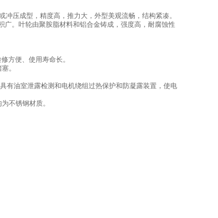
或冲压成型，精度高，推力大，外型美观流畅，结构紧凑。
积广。叶轮由聚胺脂材料和铝合金铸成，强度高，耐腐蚀性
检修方便、使用寿命长。
堵塞。
承，具有油室泄露检测和电机绕组过热保护和防凝露装置，使电
均为不锈钢材质。