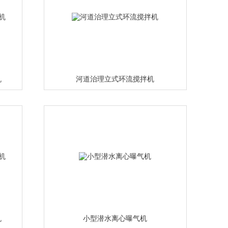
机
河道治理立式环流搅拌机
机
小型潜水离心曝气机