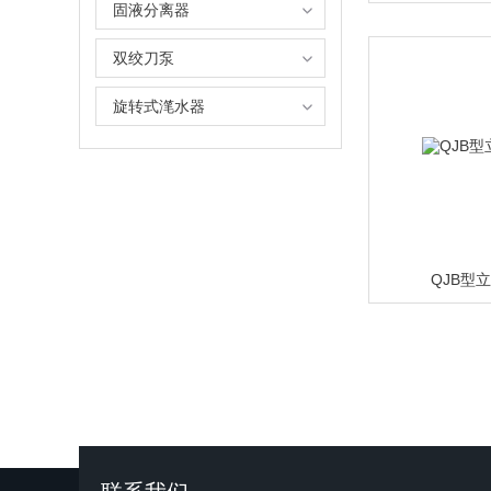
固液分离器
双绞刀泵
旋转式滗水器
QJB型