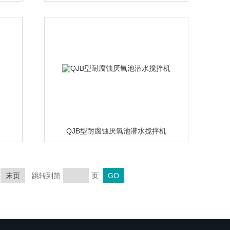
QJB型耐腐蚀厌氧池潜水搅拌机
末页
跳转到第
页