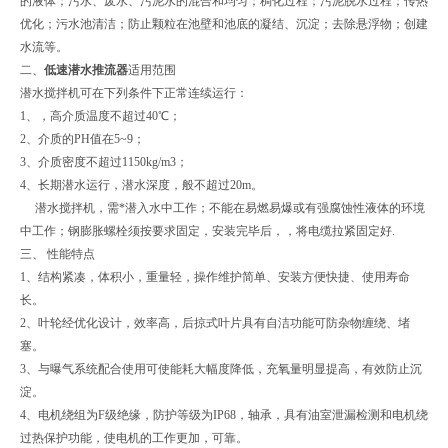
的液体；污水、废水、污泥水的混合和均匀；稠化过程；污泥脱水过程；传热
优化；污水池清洁；防止颗粒在池壁和池底的凝结、沉淀；去除悬浮物；创建
水流等。
二、
低速潜水推流器
适用范围
潜水搅拌机可在下列条件下正常连续运行：
1、，高介质温度不超过40℃；
2、介质的PH值在5~9；
3、介质密度不超过1150kg/m3；
4、长期潜水运行，潜水深度，般不超过20m。
潜水搅拌机，需*潜入水中工作；不能在易燃易爆或有强腐蚀性液体的环境
中工作；钢膨胀螺栓须按要求固定，安装完毕后，，将电缆拉紧固定好.
三、 性能特点
1、结构紧凑，体积小，重量轻，操作维护简单、安装方便快捷、使用寿命
长。
2、叶轮经优化设计，效率高，后掠式叶片具有自洁功能可防杂物缠绕、堵
塞。
3、与曝气系统配合使用可使能耗大幅度降低，充氧量明显提高，有效防止沉
淀。
4、电机绕组为F级绝缘，防护等级为IP68，轴承，具有油室泄漏检测和电机绕
过热保护功能，使电机的工作更加，可靠。