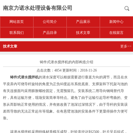
南京力诺水处理设备有限公司
网站首页
公司简介
产品展示
新闻中心
联系我们
产品目录
技术文章
在线留言
技术文章
更多>>
铸件式潜水搅拌机的内部构造介绍
点击次数：4854 更新时间：2018-11-26
铸件式潜水搅拌机
的潜水深度可以根据需要进行垂直方向的调节，而且在水
平卖弄内可绕导杆旋转的角度为正负60度起吊系统底座、支撑架和下托架与池的
有关连接面均采用膨胀螺栓固定，无需预留孔。安装系统二用导向钢绳替代导
杆，具有运输方便，现场安装简单等特点。避免了由于运输引起导杆弯曲的、变
形从而影响正常使用的情况，并有效改善了池深过深情况下，由于导杆的安装误
差而导致的无法正常起吊等现象。在有悬臂池顶的安装条件下更显得操作方便可
靠。
该潜水搅拌机采用特殊材质模压成型，叶轮直径达到2500，叶片呈后掠式，