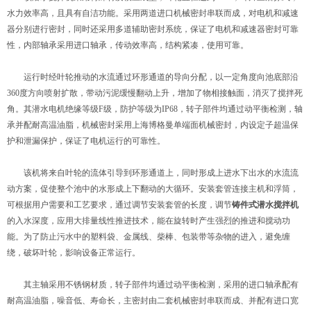
水力效率高，且具有自洁功能。采用两道进口机械密封串联而成，对电机和减速
器分别进行密封，同时还采用多道辅助密封系统，保证了电机和减速器密封可靠
性，内部轴承采用进口轴承，传动效率高，结构紧凑，使用可靠。
运行时经叶轮推动的水流通过环形通道的导向分配，以一定角度向池底部沿
360度方向喷射扩散，带动污泥缓慢翻动上升，增加了物相接触面，消灭了搅拌死
角。其潜水电机绝缘等级F级，防护等级为IP68，转子部件均通过动平衡检测，轴
承并配耐高温油脂，机械密封采用上海博格曼单端面机械密封，内设定子超温保
护和泄漏保护，保证了电机运行的可靠性。
该机将来自叶轮的流体引导到环形通道上，同时形成上进水下出水的水流流
动方案，促使整个池中的水形成上下翻动的大循环。安装套管连接主机和浮筒，
可根据用户需要和工艺要求，通过调节安装套管的长度，调节
铸件式潜水搅拌机
的入水深度，应用大排量线性推进技术，能在旋转时产生强烈的推进和搅动功
能。为了防止污水中的塑料袋、金属线、柴棒、包装带等杂物的进入，避免缠
绕，破坏叶轮，影响设备正常运行。
其主轴采用不锈钢材质，转子部件均通过动平衡检测，采用的进口轴承配有
耐高温油脂，噪音低、寿命长，主密封由二套机械密封串联而成、并配有进口宽