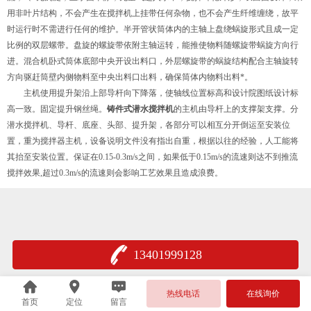
用非叶片结构，不会产生在搅拌机上挂带任何杂物，也不会产生纤维缠绕，故平
时运行时不需进行任何的维护。半开管状筒体内的主轴上盘绕蜗旋形式且成一定
比例的双层螺带。盘旋的螺旋带依附主轴运转，能推使物料随螺旋带蜗旋方向行
进。混合机卧式筒体底部中央开设出料口，外层螺旋带的蜗旋结构配合主轴旋转
方向驱赶筒壁内侧物料至中央出料口出料，确保筒体内物料出料*。
主机使用提升架沿上部导杆向下降落，使轴线位置标高和设计院图纸设计标
高一致。固定提升钢丝绳。
铸件式潜水搅拌机
的主机由导杆上的支撑架支撑。分
潜水搅拌机、导杆、底座、头部、提升架，各部分可以相互分开倒运至安装位
置，重为搅拌器主机，设备说明文件没有指出自重，根据以往的经验，人工能将
其抬至安装位置。保证在0.15-0.3m/s之间，如果低于0.15m/s的流速则达不到推流
搅拌效果,超过0.3m/s的流速则会影响工艺效果且造成浪费。
13401999128
热线电话
在线询价
首页
定位
留言