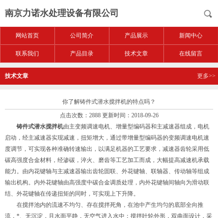
南京力诺水处理设备有限公司
网站首页
公司简介
产品展示
新闻中心
联系我们
产品目录
技术文章
在线留言
技术文章
更多>>
你了解铸件式潜水搅拌机的特点吗？
点击次数：2888 更新时间：2018-09-26
铸件式潜水搅拌机
由主变频调速电机、增量型编码器和主减速器组成，电机
启动，经主减速器实现减速，扭矩增大，通过带增量型编码器的变频调速电机速
度调节，可实现各种准确转速输出，以满足机器的工艺要求，减速器齿轮采用低
碳高强度合金材料，经渗碳，淬火、磨齿等工艺加工而成，大幅提高减速机承载
能力。由内花键轴与主减速器输出齿轮固联、外花键轴、联轴器、传动轴等组成
输出机构。内外花键轴由高强度中碳合金调质处理，内外花键轴间轴向为滑动联
结、外花键轴在传递扭矩的同时，可实现上下升降。
在搅拌池内的流速不均匀、存在搅拌死角，在池中产生均匀的底部全向推
流，*、无沉淀，且水面平静，无空气进入水中；搅拌叶轮外形，双曲面设计，采