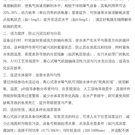
液接触面积，使氧气快速溶解到水中。相较于传统曝气设备，其氧利用率可达
20%-30%，动力效率（单位功率的供氧量）显著提升，可快速将水体溶解氧浓度
从低氧状态（如<1mg/L）提升至适宜水平（如4-6mg/L），满足好氧微生物降解有
机物的需求。
二、强力搅拌，防止污泥沉积与分层
设备运行时，叶轮旋转形成强力的轴向推流，使水体产生水平与垂直方向的循环
流动。这种搅拌作用可打破污泥的絮凝状态，防止其在池底沉积结块，同时避免
水体因温度、密度差异导致的分层现象（如厌氧层形成）。在污水处理厂的氧化
沟、A²/O工艺等场景中，离心式曝气机能确保活性污泥与污水充分混合，提高生
化反应效率。
三、促进水体循环，改善水质均匀性
通过持续推动水流运动，离心式潜水曝气机可消除水体中的“死角区域"，使溶解
氧、温度、pH值等参数分布更均匀。在景观湖泊、人工湿地等场景中，其循环作
用能抑制藻类过度繁殖，减少水体富营养化风险；在水产养殖中，则可避免局部
缺氧导致的鱼类死亡，提升养殖密度与产量。
四、适应性强，满足多样化场景需求
离心式设计使其具备结构紧凑、安装灵活的特点，可潜入水下任意深度运行，减
少占地面积与噪音污染。设备可根据处理水量、水深及水质条件（如污泥浓度、
腐蚀性）选择不同功率（0.75-30kW）与叶轮直径（200-1000mm），并适配不锈