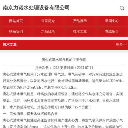
南京力诺水处理设备有限公司
网站首页
公司简介
产品展示
新闻中心
联系我们
产品目录
技术文章
在线留言
技术文章
更多>>
离心式潜水曝气机的主要作用
点击次数：1213 更新时间：2025-07-11
离心式潜水曝气机用于污水处理厂曝气池、曝气沉砂中，对污水污泥的混合液进
行充分充氧混合，以及对污水进行生化处理或养殖塘增氧。进气量为10-320m³/h，
增氧能力为0.37-24kgO2/h，电机功率为0.75-22kw。
离心式潜水曝气机是一种高效的水处理设备，通过将空气与水体充分混合，实现
增氧、搅拌、循环及水质改善等多重功能，广泛应用于污水处理、景观水体维
护、水产养殖等领域。其核心作用可归纳为以下四个方面：
一、高效增氧，提升水体溶解氧含量
离心式潜水曝气机通过高速旋转的叶轮产生离心力，将空气吸入并粉碎成微小气
泡（直径通常为1-3mm）。这些气泡在上升过程中与水体充分接触，大幅增加气