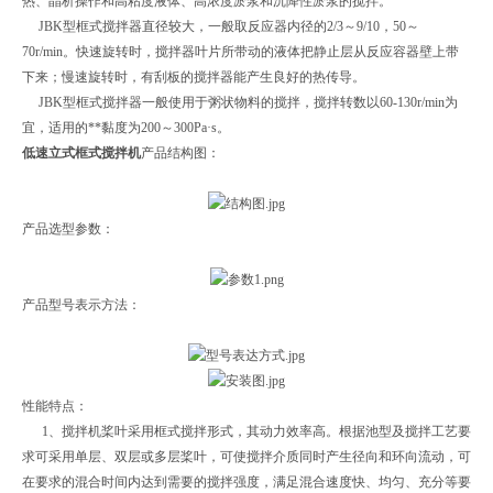
热、晶析操作和高粘度液体、高浓度淤浆和沉降性淤浆的搅拌。
JBK型框式搅拌器直径较大，一般取反应器内径的2/3～9/10，50～
70r/min。快速旋转时，搅拌器叶片所带动的液体把静止层从反应容器壁上带
下来；慢速旋转时，有刮板的搅拌器能产生良好的热传导。
JBK型框式搅拌器一般使用于粥状物料的搅拌，搅拌转数以60-130r/min为
宜，适用的**黏度为200～300Pa·s。
低速立式框式搅拌机
产品结构图：
产品选型参数：
产品型号表示方法：
性能特点：
1、搅拌机桨叶采用框式搅拌形式，其动力效率高。根据池型及搅拌工艺要
求可采用单层、双层或多层桨叶，可使搅拌介质同时产生径向和环向流动，可
在要求的混合时间内达到需要的搅拌强度，满足混合速度快、均匀、充分等要