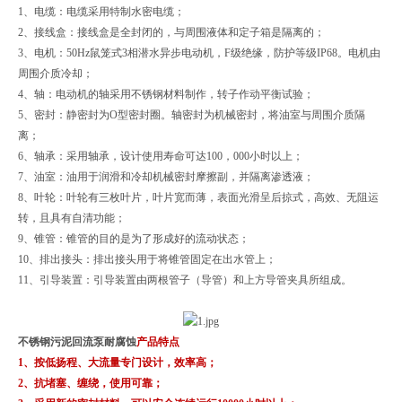
1、电缆：电缆采用特制水密电缆；
2、接线盒：接线盒是全封闭的，与周围液体和定子箱是隔离的；
3、电机：50Hz鼠笼式3相潜水异步电动机，F级绝缘，防护等级IP68。电机由
周围介质冷却；
4、轴：电动机的轴采用不锈钢材料制作，转子作动平衡试验；
5、密封：静密封为O型密封圈。轴密封为机械密封，将油室与周围介质隔
离；
6、轴承：采用轴承，设计使用寿命可达100，000小时以上；
7、油室：油用于润滑和冷却机械密封摩擦副，并隔离渗透液；
8、叶轮：叶轮有三枚叶片，叶片宽而薄，表面光滑呈后掠式，高效、无阻运
转，且具有自清功能；
9、锥管：锥管的目的是为了形成好的流动状态；
10、排出接头：排出接头用于将锥管固定在出水管上；
11、引导装置：引导装置由两根管子（导管）和上方导管夹具所组成。
不锈钢污泥回流泵耐腐蚀
产品特点
1、按低扬程、大流量专门设计，效率高；
2、抗堵塞、缠绕，使用可靠；