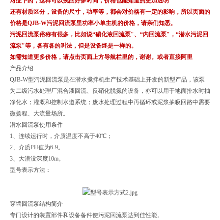
对症下药，这样可以挽回好多时间，价格也能知道的更加透明
还有材质区分，设备的尺寸，功率等，都会对价格有一定的影响，所以页面的
价格是QJB-W污泥回流泵里功率小单主机的价格，请亲们知悉。
污泥回流泵俗称有很多，比如说“硝化液回流泵"、“内回流泵"，“潜水污泥回
流泵"等，各有各的叫法，但是设备终是一样的。
如需知道更多价格，请点击页面上方导航栏里的，谢谢。或者直接阿里
产品介绍
QJB-W型污泥回流泵是在潜水搅拌机生产技术基础上开发的新型产品，该泵
为二级污水处理厂混合液回流、反硝化脱氮的设备，亦可以用于地面排水时抽
净化水；灌溉和控制水道系统；废水处理过程中再循环或泥浆抽吸回路中需要
微扬程、大流量场所。
潜水回流泵使用条件
1、连续运行时，介质温度不高于40℃；
2、介质PH值为6-9。
3、大潜没深度10m。
型号表示方法：
穿墙回流泵结构简介
专门设计的装置部件和设备备件使污泥回流泵达到佳性能。