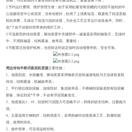
泥槽，与目前国内大量使用的全桥式吸泥机比，重量显著下降；
2.节约运行费用、维护管理方便：由于采用虹吸管将泥槽的污泥经不旋转的中
心泥罐排至中心排泥管，没有动密封，杜绝了上清夜短流，既避免了回流泵能
耗的浪费，又保证了回流污泥的浓度，为生化工艺正常运行创造条件。同时，
也*了由于动密封而带来的维护工作；
3.可选新型的传动装置，驱动装置中关键部件—减速器采用的轴装式，无须对
中，不用联轴器，结构紧凑、效率高、重量轻；
4.可配置过扭保护机构，当扭矩达到设定值时自动报警停机，安全可靠。
周边传动半桥式吸泥机货源
主要性能：
1、池底刮泥、水面撇渣。驱动装置采用轴装式齿轮减速电机与主动滚轮直联
传动，结构紧凑，机械效率高；
2、平行错位线刮泥板，连续性好、集泥效率高；不锈钢刮泥板底部有刮泥橡
胶板，保证刮泥*干净，不会有浮泥现象发生。
3、池底坡比1：10，刮泥时污泥阻力可忽略不计；特殊的铰支结构，过载能力
强。
4、主梁选用方钢制作，结构强度大，采用热镀锌后喷面漆工艺，防腐性能
强，使用时间长。
5、操作简单，可实现远程控制。