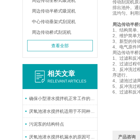
周边传动全桥式吸泥机
传动刮泥机原
排出池外。通
周边传动半桥式吸泥机
流均匀。利用
中心传动垂架式刮泥机
周边传动半桥
1、结构简单
周边传动桥式刮泥机
2、维护简单
3、新型的传
查看全部
4、电气原件
周边传动半桥
1、过滤和反
2、过滤过程
3、反冲洗过
相关文章
序进行。
4、滤池过滤
RELEVANT ARTICLES
5、反冲洗过
6、过滤和反
确保小型潜水搅拌机正常工作的条件有哪些
厌氧池潜水搅拌机适用于不同种水处理工艺
污泥泵的结构特点
厌氧池潜水搅拌机漏水的原因可能是水封损坏了
产品咨询