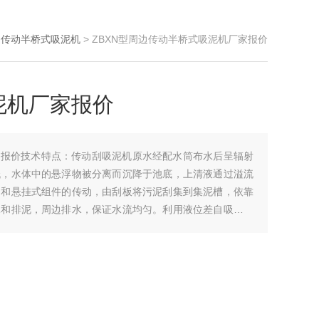
边传动半桥式吸泥机
> ZBXN型周边传动半桥式吸泥机厂家报价
泥机厂家报价
家报价技术特点：传动刮吸泥机原水经配水筒布水后呈辐射
低，水体中的悬浮物被分离而沉降于池底，上清液通过溢流
动和悬挂式组件的传动，由刮板将污泥刮集到集泥槽，依靠
水和排泥，周边排水，保证水流均匀。利用液位差自吸式排
置。