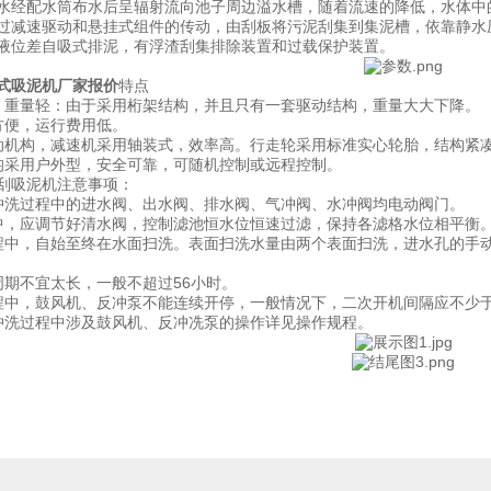
水经配水筒布水后呈辐射流向池子周边溢水槽，随着流速的降低，水体中
过减速驱动和悬挂式组件的传动，由刮板将污泥刮集到集泥槽，依靠静水
液位差自吸式排泥，有浮渣刮集排除装置和过载保护装置。
式吸泥机厂家报价
特点
、重量轻：由于采用桁架结构，并且只有一套驱动结构，重量大大下降。
方便，运行费用低。
动机构，减速机采用轴装式，效率高。行走轮采用标准实心轮胎，结构紧
均采用户外型，安全可靠，可随机控制或远程控制。
刮吸泥机注意事项：
冲洗过程中的进水阀、出水阀、排水阀、气冲阀、水冲阀均电动阀门。
中，应调节好清水阀，控制滤池恒水位恒速过滤，保持各滤格水位相平衡
程中，自始至终在水面扫洗。表面扫洗水量由两个表面扫洗，进水孔的手
周期不宜太长，一般不超过56小时。
程中，鼓风机、反冲泵不能连续开停，一般情况下，二次开机间隔应不少于
冲洗过程中涉及鼓风机、反冲冼泵的操作详见操作规程。