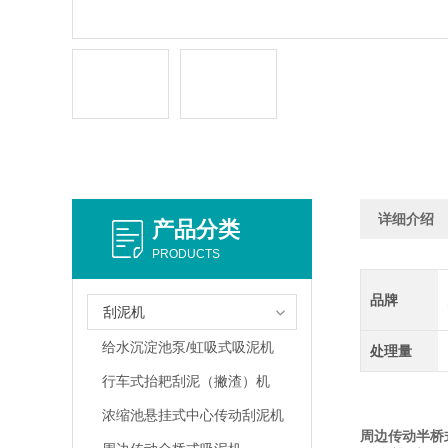
详细介绍
产品分类
PRODUCTS
品牌
刮泥机
给水沉淀池泵/虹吸式吸泥机
处理量
行车式抬耙刮泥（撇渣）机
浓缩池悬挂式中心传动刮泥机
周边传动半桥