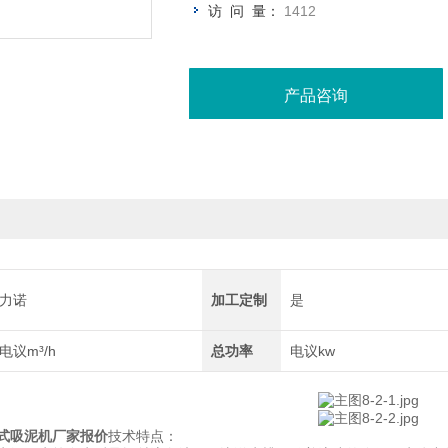
访 问 量：
1412
产品咨询
力诺
加工定制
是
电议m³/h
总功率
电议kw
式吸泥机厂家报价
技术特点：