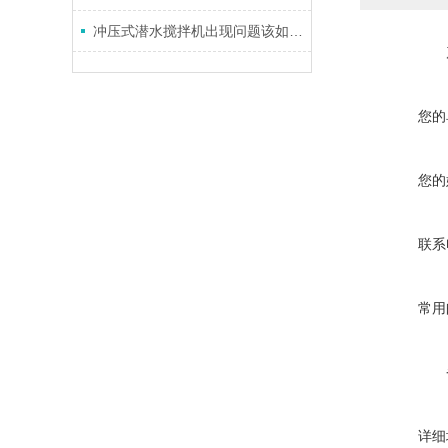
冲压式潜水搅拌机出现问题该如何检修？
您的
您的
联系
常用
详细