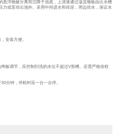
的悬浮物被分离而沉降于池底，上清液通过溢流堰板由出水槽
压力或泵排出池外。采用中间进水和排泥，周边排水，保证水
凑，安装方便。
。
动闸板调节，应控制扫洗的水位不超过V形槽。还需严格按程
30分钟，停机时应一台一台停。