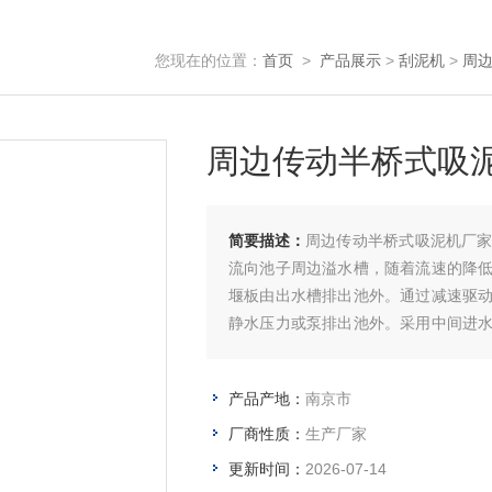
您现在的位置：
首页
>
产品展示
>
刮泥机
>
周
周边传动半桥式吸
简要描述：
周边传动半桥式吸泥机厂
流向池子周边溢水槽，随着流速的降
堰板由出水槽排出池外。通过减速驱
静水压力或泵排出池外。采用中间进
泥，有浮渣刮集排除装置和过载保护装
产品产地：
南京市
厂商性质：
生产厂家
更新时间：
2026-07-14