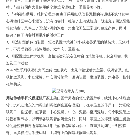
结构简单、重量轻:由于采用半桥式，只有一套驱动装置，而且主梁兼作输泥
槽，与目前国内大量使用的全桥式吸泥机比，重量显著下降;
2、节约运行费用、维护管理方便:由于采用虹吸管将泥槽的污泥经不旋转的中
心泥罐排至中心排泥管，没有动密封，杜绝了上清液短流，既避免了回流泵能
耗的浪费，又保证了回流污泥的浓度，为生化工艺正常运行创造条件。同时，
解决了由于动密封而带来的维护工作;
3、可选新型的传动装置，驱动装置中关键部件-减速器采用的轴装式，无须对
中，不用联轴器，结构紧凑、效率高、重量轻;
4、可配置过扭保护机构，当扭矩达到设定值时自动报警停机，安全可靠。构
造及工作过程:
ZBXN型系列吸泥机为周边传动虹吸式，由兼作输泥槽的主梁、吸泥管系、虹
吸抽空系统、中心泥罐、中心回转轴承、驱动装置、撇渣装置、集电器、控制
柜等构成。
周边传动半桥式吸泥机厂家
主梁由置于周边的驱动装置带动，绕池中心轴线旋
转，沉积在池底的污泥由刮泥板刮集至各吸泥口，在液位差的作用下，污泥经
吸泥口，输泥槽、虹吸管、中心泥罐、中心排泥管排至污泥坑。每个吸泥管上
端设有调节器，以调节各吸泥管的流量分配。同时，液面上的浮渣向随主梁旋
转的撇渣板和周边浮渣挡板形成的渐缩区域内集中，直至其封闭边一刮渣摆
臂。当摆臂抵达集渣斗时，由摆臂上的刮渣板刮至集泥斗。