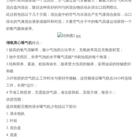
力在叶轮周围形成一个负压区，空气通过进气管被吸入，被吸入的空气和水在
混合盘内混合，随后这种良好的均匀的混合物自动从排出口四周喷出。
此过程包括以下几个方面：混合盘中的空气与水混合产生气液混合效应，出口
排出的气液混合液形成循环和对流；大量空气分子中的氧气高速运动获得一个
的氧气吸收效率。
增氧离心曝气机
特点：
1 较高的氧气溶解率，微小气泡所占比率大，充氧效率高且充氧面积宽；
2 池中无死区，夹带气泡的水平曝气流能*冲刷池底的每个角落；
3 结构简单、紧凑、机组寿命长，能承受大负荷的轴承，采用油浴的转轴密封
和吸
入叶轮腔的空气防止工作时水与密封件接触，这些都保证曝气机在24小时连续
工作，长期*运行；
4 节省工程投资，无需提供气源，省去鼓风机，安装方便，噪音小；
供货范围：
提供装配完整的潜水曝气机少包括以下部分:
1. 潜水电机
2. 叶轮
3. 混合盘
4. 底座