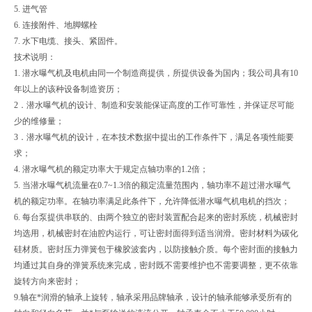
5. 进气管
6. 连接附件、地脚螺栓
7. 水下电缆、接头、紧固件。
技术说明：
1. 潜水曝气机及电机由同一个制造商提供，所提供设备为国内；我公司具有10
年以上的该种设备制造资历；
2．潜水曝气机的设计、制造和安装能保证高度的工作可靠性，并保证尽可能
少的维修量；
3．潜水曝气机的设计，在本技术数据中提出的工作条件下，满足各项性能要
求；
4. 潜水曝气机的额定功率大于规定点轴功率的1.2倍；
5. 当潜水曝气机流量在0.7~1.3倍的额定流量范围内，轴功率不超过潜水曝气
机的额定功率。在轴功率满足此条件下，允许降低潜水曝气机电机的挡次；
6. 每台泵提供串联的、由两个独立的密封装置配合起来的密封系统，机械密封
均选用，机械密封在油腔内运行，可让密封面得到适当润滑。密封材料为碳化
硅材质。密封压力弹簧包于橡胶波套内，以防接触介质。每个密封面的接触力
均通过其自身的弹簧系统来完成，密封既不需要维护也不需要调整，更不依靠
旋转方向来密封；
9.轴在*润滑的轴承上旋转，轴承采用品牌轴承，设计的轴承能够承受所有的