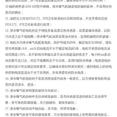
轴向和径向负荷，并*与泵输送的液流分开，轴承寿命不小于50,000小时；
10.轴的材料是AISI 420型不锈钢，潜水曝气机轴是电机轴的延伸，不采用任何
形式的耦合；
11. 油腔注入符合FDA172、878卫生标准的白石蜡润滑油，不含芳香烃且按
FDA172、878卫生标准进行处理；
12. 潜水曝气机电机的定子绕组具备温度过热传感器，设置渗漏传感器，以防
污水进入定子端线圈；潜水曝气机油室设置油水探头，监测机械密封的渗漏；
13. 电机为与潜水曝气机配套电机，防护等级为IP68，额定电压为380伏，满负
荷功率因素≥0.8，zui大启动电流不大于额定电流的5倍，电机可承受的电压波
动范围是±10%，在不影响功率输出及不会出现超温的情况下，每小时zui多启
动次数可达12次，对定子线圈和定子引出线，采用F级防水绝缘；电缆进线的
水密封设计符合规定扭矩要求，以确保水密封和潜水密封；接到电机上的供电
和控制电缆是适合于水下应用的，并采用柔性的防水电缆；
14. 潜水曝气机电机转子室及润滑油室均设有一检查孔，以方便检查电机和油
室内是否进水、进油；
15. 潜水曝气机有明显的旋转方向标记；
16. 潜水曝气机的铸件无任何铸造缺陷，泵壳内表面流道经精加工后光滑平
整；有可靠的防腐措施，无污损碰伤、裂痕等缺陷；
17. 潜水曝气机转动平稳自如，无卡阻、停滞等现象；
18. 潜水曝气机有可靠的接地装置，引出电缆的接地线上有明显的接地标志，