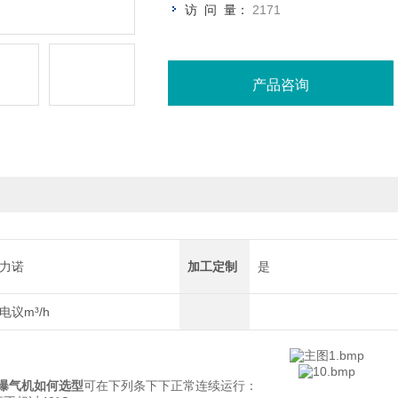
访 问 量：
2171
产品咨询
力诺
加工定制
是
电议m³/h
曝气机如何选型
可在下列条下下正常连续运行：