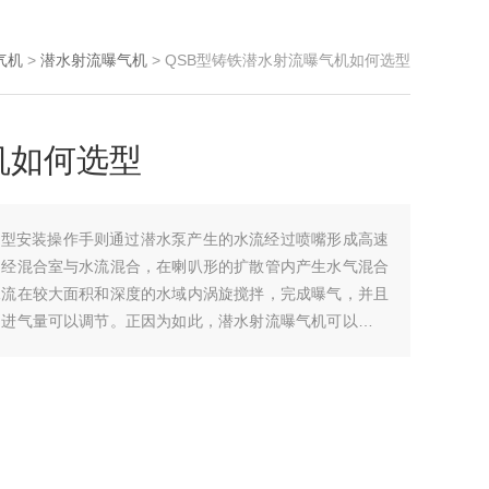
气机
>
潜水射流曝气机
> QSB型铸铁潜水射流曝气机如何选型
机如何选型
选型安装操作手则通过潜水泵产生的水流经过喷嘴形成高速
，经混合室与水流混合，在喇叭形的扩散管内产生水气混合
水流在较大面积和深度的水域内涡旋搅拌，完成曝气，并且
，进气量可以调节。正因为如此，潜水射流曝气机可以在水