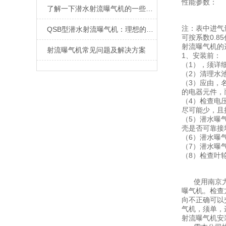
性能参数：
了解一下潜水射流曝气机的一些使用技巧
注：表中进气
QSB型潜水射流曝气机：理想的污水处理解决方案
可按系数0.8
射流曝气机的
射流曝气机常见问题及解决方案
1、安装前：
（1），须详
（2）清理水
（3）应由，
的电器元件，
（4）检查电
尽可能少，且
（5）潜水曝
壳是否可靠接
（6）潜水曝
（7）潜水曝
（8）检查叶
使用南京力诺
曝气机。检查
向不正确可以
气机，须单，
射流曝气机安