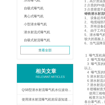
浮筒曝气机
1，高介质温度
2 介质的PH值
自吸式曝气机
3 介质密度不超
铸铁潜水射流
离心式曝气机
1、 设备起
2、 电缆端
小型潜水曝气机
3、 所有设
4、 由于工
潜水射流式曝气机
5、潜水曝气
较大的底板上
自吸式射流曝气机
6、当气温降
查看全部
1 曝气泵机
2 曝气泵电
3 曝气泵的
以上。
相关文章
4 曝气泵的
5 潜水射流
RELEVANT ARTICLES
6 潜水射流
7 潜水射流
8 喷嘴材质
QSB型潜水射流曝气机水位波动下的高效曝气解决方案
使用三相电源
检查方法为：
使用潜水射流曝气机前应该知道的要点
各台暴气机，