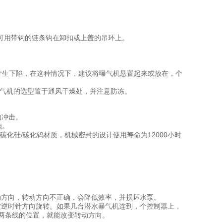
可用带钩的链条钩在卸扣或上盖的吊环上。
产生下陷，在这种情况下，建议将曝气机悬置起来或放在，个
曝气机的选型置于通风干燥处，并注意防冻。
的冲击。
施。
化硅/碳化钨材质，机械密封的设计使用寿命为12000小时
方向，转动方向不正确，会降低效率，并损坏水泵。
逆时针方向旋转。如果几台潜水暴气机连到，个控制器上，
两条线的位置，就能改变转动方向。