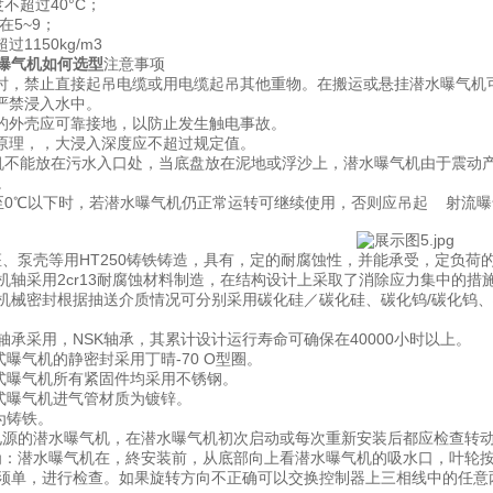
不超过40°C；
在5~9；
过1150kg/m3
曝气机如何选型
注意事项
吊时，禁止直接起吊电缆或用电缆起吊其他重物。在搬运或悬挂潜水曝气机
部严禁浸入水中。
备的外壳应可靠接地，以防止发生触电事故。
作原理，，大浸入深度应不超过规定值。
机不能放在污水入口处，当底盘放在泥地或浮沙上，潜水曝气机由于震动
。
至0℃以下时，若潜水曝气机仍正常运转可继续使用，否则应吊起 射流
座、泵壳等用HT250铸铁铸造，具有，定的耐腐蚀性，并能承受，定负荷
机轴采用2cr13耐腐蚀材料制造，在结构设计上采取了消除应力集中的措
机械密封根据抽送介质情况可分别采用碳化硅／碳化硅、碳化钨/碳化钨、碳
轴承采用，NSK轴承，其累计设计运行寿命可确保在40000小时以上。
式曝气机的静密封采用丁晴-70 O型圈。
式曝气机所有紧固件均采用不锈钢。
式曝气机进气管材质为镀锌。
为铸铁。
的潜水曝气机，在潜水曝气机初次启动或每次重新安装后都应检查转动
潜水曝气机在，終安装前，从底部向上看潜水曝气机的吸水口，叶轮按
须单，进行检查。如果旋转方向不正确可以交换控制器上三相线中的任意