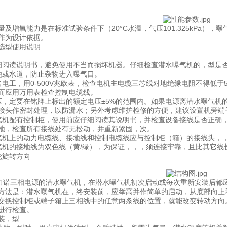
量及增氧能力是在标准试验条件下（20°C水温，气压101.325kPa）
5作为设计依据。
选型使用说明
细阅读说明书，避免使用不当而损坏机器。仔细检查潜水曝气机的，型是
池或水道，防止杂物进入曝气口。
名电工，用0-500V兆欧表，检查电机主电缆三芯线对地绝缘电阻不得低
而应用万用表检查控制电缆线。
压，定要在铭牌上标出的额定电压±5%的范围内。如果电源离潜水曝气机
接头作密封处理，以防漏水；另外考虑维护检修的方便，建议设置机旁端
气机配有控制柜，使用前应仔细阅读其说明书，并检查设备接线是否正确
地，检查所有接线处有无松动，并重新紧固，次。
气机上的动力电缆线、接地线和控制电缆线应与控制柜（箱）的接线头，
气机的接地线为双色线（黄/绿），为保证，，，须连接牢靠，且比其它线长
轮旋转方向
三相电源的潜水曝气机，在潜水曝气机初次启动或每次重新安装后都应
方法是：潜水曝气机在，终安装前，应举高并作简单的启动，从底部向上
交换控制柜或端子箱上三相线中的任意两条线的位置，就能改变转动方向
进行检查。
装，型