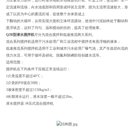
为主要水力部件，运行时潜水电机带动推进式叶轮、叶桨工作，使流体产生一
定流速和流场，向水池底部和四周形成环状主流带。因为主流带流速较大，形
成了以其为中心的紊流区域，促使整个水体形成上
下翻动的大循环，从而实现大面积立体环流搅动，使池中污泥始终处于翻动和
悬浮状态，达到了均匀、温和搅动的目的，提高了处理效果。
QJB型潜水搅拌机
可分为混合搅拌和低速推流两大系列。
混合系列搅拌机适用于污水处理厂和工业流程中搅拌含有悬浮物的液体；
低速推流系列搅拌机适用于工业和城市污水处理厂曝气池，其产生低切向流的
强力水流，可用于循环及硝化、脱氮和除磷阶段创建水流等。
适用范围：
搅拌机在下列条件下应能正常连续运行：
1介质温度不超过40°C；
2介质的PH值在59间；
3液体密度不超过1150kg/m3；
4长期潜水运行，潜水深度一般不超过20m。
潜水搅拌器 冲压式混合搅拌机