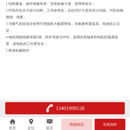
1 结构紧凑、操作维修简单、安装检修方便、使用寿命长；
2 叶轮符合水力设计结构，工作效率高，后掠式叶片具有自洁功能，可防杂物
缠绕、堵塞；
3 与曝气系统混合使用可使能耗大幅度降低，充氧量明显提高，有效防止沉
淀；
4 电机绕组绝缘等级F级，防护等级为IP68，选用优质轴承和电机防凝露装
置，使电机的工作更安全；
5 两道机械密封
13401999128
热线电话
在线询价
首页
定位
留言