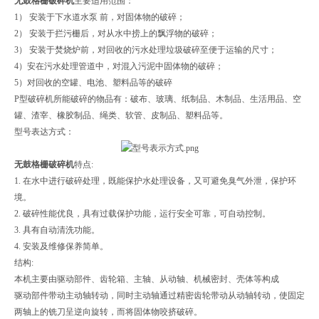
无鼓格栅破碎机
主要适用范围：
1） 安装于下水道水泵 前，对固体物的破碎；
2） 安装于拦污栅后，对从水中捞上的飘浮物的破碎；
3） 安装于焚烧炉前，对回收的污水处理垃圾破碎至便于运输的尺寸；
4）安在污水处理管道中，对混入污泥中固体物的破碎；
5）对回收的空罐、电池、塑料品等的破碎
P型破碎机所能破碎的物品有：破布、玻璃、纸制品、木制品、生活用品、空
罐、渣宰、橡胶制品、绳类、软管、皮制品、塑料品等。
型号表达方式：
无鼓格栅破碎机
特点:
1. 在水中进行破碎处理，既能保护水处理设备，又可避免臭气外泄，保护环
境。
2. 破碎性能优良，具有过载保护功能，运行安全可靠，可自动控制。
3. 具有自动清洗功能。
4. 安装及维修保养简单。
结构:
本机主要由驱动部件、齿轮箱、主轴、从动轴、机械密封、壳体等构成
驱动部件带动主动轴转动，同时主动轴通过精密齿轮带动从动轴转动，使固定
两轴上的铣刀呈逆向旋转，而将固体物咬挤破碎。