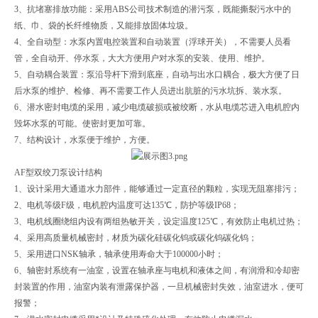
3、抗堵塞排放功能：采用ABS公司技术制造的潜污泵，既能撕裂污水中的
纸、巾、袋的长纤维物质，又能排放固体垃圾。
4、全自动型：水泵内置电控装置和自动装置（浮球开关），不需要人员看
管，全自动开、停水泵，大大方便用户对水泵的安装、使用、维护。
5、自动耦合装置：泵沿导杆下滑到底座，自动与出水口耦合，极大方便了日
后水泵的维护、检修、再不需要工作人员进出肮脏的污水坑拆、装水泵。
6、潜水密封电缆的采用，减少电缆破损或被绞断，水从电缆芯进入电机腔内
毁坏水泵的可能。使密封更加可靠。
7、结构设计，水泵便于维护，方便。
AF型双绞刀泵设计结构
1、设计采用大通道水力部件，能够通过一定直径的颗粒，实现无阻塞排污；
2、电机等级F级，电机腔内温度可达135℃，防护等级IP68；
3、电机线圈绕组内设有两组热敏开关，设定温度125℃，有效防止电机过热；
4、采用高质量机械密封，材质为碳化硅碳化钨或碳化钨碳化钨；
5、采用进口NSK轴承，轴承使用寿命大于100000小时；
6、轴密封系统有一油室，设置在轴承座与电机和液体之间，有润滑和冷却密
封装置的作用，油室内装有泄露保护器，一旦机械密封失效，油室进水，便可
报警；