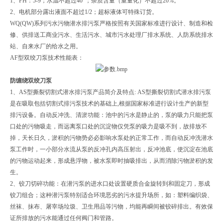
1、PH：5-9；水温不超过40°；杂质含量（重量化）不超过20%。
2、电机部分露出液面不超过1/2；超标液体可特殊订货。
WQ(QW)系列污水污物潜水排污泵严格按照有关国家标准进行设计、制造和检
修、供排送工商业污水、生活污水、城市污水处理厂排水系统、人防系统排水
站、自来水厂的给水之用。
AF型双绞刀泵技术性能表：
防缠绕双绞刀泵
1、AS型撕裂切割式潜水排污泵产品简介及特点: AS型撕裂切割式潜水排污泵
是在吸取包括切割式排污泵技术的基础上,根据国家标准进行设计生产的新型
排污设备。自动反冲洗、清淤功能：池中的污水是静止的，泵的吸力只能把泵
口处的污物吸走，而远离泵口处的沉淀物仅凭泵的吸力是吸不到，故排放不
掉，天长日久，淤积的污物势必必影响水泵处的正常工作，而自动反冲洗潜水
泵工作时，一小部分水流从泵的反冲孔内高压射出，反冲池底，使沉淀在池底
的污物运动起来，形成悬浮物，被水泵即时抽吸排出，从而消除污物淤积的发
生。
2、铰刀切碎功能：在潜污泵的进水口处设置硬质合金旋转到和固定刀，形成
铰刀组合；这种潜污泵特别适合环境恶劣的污水提升场所，如：塑料编织袋、
丝袜、抹布、屠宰场垃圾、卫生用品等污物，均能再瞬间被铰碎排出。有效保
证所排放的污水能通过任何阀门和管路。