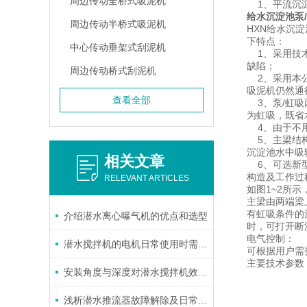
周边传动全桥式吸泥机
1、平流沉淀
给水沉淀池泵
周边传动半桥式吸泥机
HXN给水沉
下特点：
中心传动垂架式刮泥机
1、采用技术
缺陷；
周边传动桥式刮泥机
2、采用本公
吸泥机仍然通
查看全部
3、泵/虹吸
为虹吸，既省
4、由于不用
5、主梁结构
沉淀池水中吸
相关文章
6、可选新型
构造及工作过
RELEVANT ARTICLES
如图1~2所
主梁由两端梁
有虹吸条件的
介绍潜水离心曝气机的优点和选型
时，可打开断
电气控制：
潜水搅拌机的电机日常使用时需要注意哪些？
可根据用户需
主要技术参数
安装角度与深度对潜水搅拌机效果的影响
浅析潜水推流器故障解除及日常保养