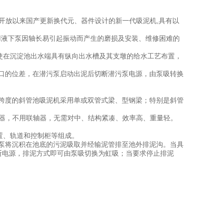
开放以来国产更新换代元、器件设计的新一代吸泥机,具有以
用液下泵因轴长易引起振动而产生的磨损及安装、维修困难的
使在沉淀池出水端具有纵向出水槽及其支墩的给水工艺布置，
口的位差，在潜污泵启动出泥后切断潜污泵电源，由泵吸转换
小跨度的斜管池吸泥机采用单或双管式梁、型钢梁；特别是斜管
器，不用联轴器，无需对中、结构紧凑、效率高、重量轻。
置、轨道和控制柜等组成。
泵将沉积在池底的污泥吸取并经输泥管排至池外排泥沟。当具
断电源，排泥方式即可由泵吸切换为虹吸；当要求停止排泥