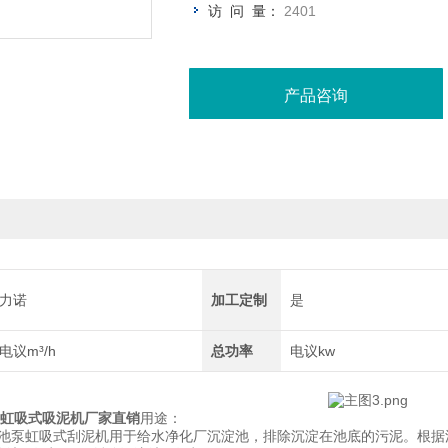
访 问 量：
2401
产品咨询
力诺
加工定制
是
电议m³/h
总功率
电议kw
/虹吸式吸泥机厂家直销
用途：
淀池泵虹吸式刮泥机用于给水净化厂沉淀池，排除沉淀在池底的污泥。根