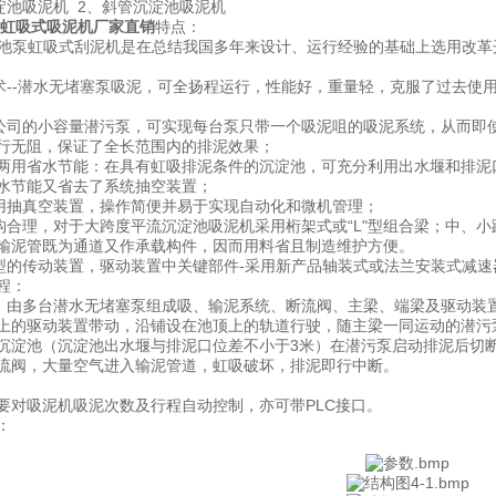
池吸泥机 2、斜管沉淀池吸泥机
/虹吸式吸泥机厂家直销
特点：
淀池泵虹吸式刮泥机是在总结我国多年来设计、运行经验的基础上选用改革
--潜水无堵塞泵吸泥，可全扬程运行，性能好，重量轻，克服了过去使
司的小容量潜污泵，可实现每台泵只带一个吸泥咀的吸泥系统，从而即
行无阻，保证了全长范围内的排泥效果；
两用省水节能：在具有虹吸排泥条件的沉淀池，可充分利用出水堰和排泥
水节能又省去了系统抽空装置；
抽真空装置，操作简便并易于实现自动化和微机管理；
合理，对于大跨度平流沉淀池吸泥机采用桁架式或“L"型组合梁；中、
输泥管既为通道又作承载构件，因而用料省且制造维护方便。
的传动装置，驱动装置中关键部件-采用新产品轴装式或法兰安装式减速
程：
示，由多台潜水无堵塞泵组成吸、输泥系统、断流阀、主梁、端梁及驱动装
上的驱动装置带动，沿铺设在池顶上的轨道行驶，随主梁一同运动的潜污
沉淀池（沉淀池出水堰与排泥口位差不小于3米）在潜污泵启动排泥后切
流阀，大量空气进入输泥管道，虹吸破坏，排泥即行中断。
要对吸泥机吸泥次数及行程自动控制，亦可带PLC接口。
：