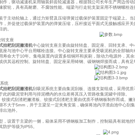
制作，驱动减速机采用轴装斜齿轮减速器，根据我公司长年生产周边传动
橡胶轮，具有高耐磨、不腐蚀性能。端梁与行走轮支架采用不锈钢螺栓连
装于主动轮轴上，通过力矩臂及压缩弹簧过载保护装置固定于端梁上。当
作，并促使过载保护装置内的弹簧压缩，压杆接近平面式无接触感应开关
目的。
转支座
式抬耙刮泥撇渣机
中心旋转支座主要由旋转转盘、固定座、回转支承、中
底座与池中心平台用螺栓连接。中心旋转支座主要承受吸泥机的全部轴向
用寿命大于10年。集电装置内设置多组铜环和炭刷，除动力电源外，其
或供其远程控制。旋转转盘、固定座采用铸钢、碳钢钢焊接而成，具有足
系统
式抬耙刮泥撇渣机
刮吸泥系统主要由集泥刮板、连接支架组成，采用优质
于此的吸泥管利用与排泥槽内的水位差将其压入管路收集泥罐中排除。
铰接式刮渣耙撇渣板、铰接式刮渣耙主要由优质不锈钢板制作而成。撇
隙不大于5mm，并于主梁呈一定夹角安装，确保将池内浮渣由池中心刮
排出池外。
型，设置于主梁的一侧，箱体采用不锈钢板加工制作，控制箱具有就地控
防护等级为IP55。