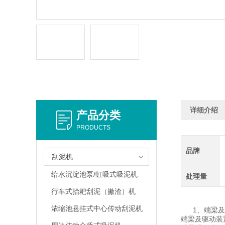
详细介绍
产品分类
PRODUCTS
品牌
刮泥机
给水沉淀池泵/虹吸式吸泥机
处理量
行车式抬耙刮泥（撇渣）机
浓缩池悬挂式中心传动刮泥机
1、端梁及
端梁及驱动装