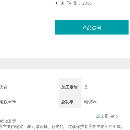
访 问 量：
2030
产品咨询
力诺
加工定制
是
电议m³/h
总功率
电议kw
驱动装置
置主要由端梁、驱动减速机、行走轮、过载保护装置等主要部件组成。