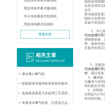
周边传动全桥式吸泥机
端梁采用碳钢
走轮采用实芯
周边传动半桥式吸泥机
运行。
驱动减速机套
中心传动垂架式刮泥机
端的力矩臂动
设备不受损坏
周边传动桥式刮泥机
2、中心旋
查看全部
污水处理行车
用销轴铰接，
滑，轴承的使
至集控室显示
相关文章
RELEVANT ARTICLES
3、刮吸泥
污水处理行车
槽，通过安装
潜水离心曝气机
4、撇渣板、
与撇渣斗的间
双曲面潜水搅拌机的安装和操作注意事项有哪些？
将刮集的浮渣
5、控制箱
低速推流器是污水处理工艺流程上的重要设备
控制箱为户外
程控制功能，其
安装潜水曝气机前，注意这几点准没错！