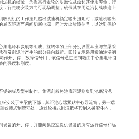
刮泥机的经验，为提高行走轮的耐磨性及延长其使用寿命，行
接，行走轮安装方向可现场调整，确保其在周边沿切线轨迹上
刮吸泥机的工作扭矩超出减速机额定输出扭矩时，减速机输出
的感应距离而瞬间切断电源，同时发出故障信号，以达到保护
心集电环和炭刷等组成。旋转体的上部分别设置耳座与主梁采
载荷及刮泥时产生的部分径向载荷。回转支承采用稀油油浴润
余均作开、停、故障信号用，该信号通过控制箱由中心集电环引
够的强度和刚度。
不锈钢板及型材制作。集泥刮板将池底污泥刮集到池底污泥
渣板安装于主梁的下部，其距池心端紧贴中心导流筒，另一端
集至铰接式刮渣耙处，通过铰接式刮渣耙将其刮入撇渣斗内，
制设备的开、停，并能向集控室提供设备的所有运行信号和远