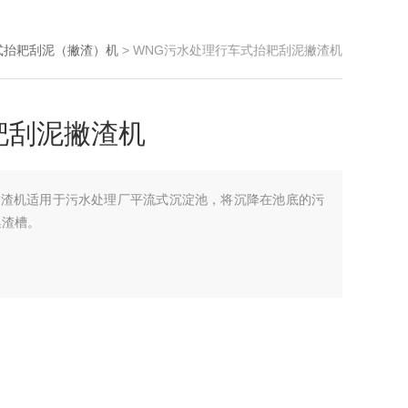
式抬耙刮泥（撇渣）机
> WNG污水处理行车式抬耙刮泥撇渣机
耙刮泥撇渣机
撇渣机适用于污水处理厂平流式沉淀池，将沉降在池底的污
集渣槽。