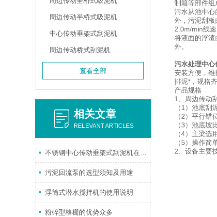
周边传动全桥式吸泥机
制箱等部件组
污水从池中心
周边传动半桥式吸泥机
外，污泥刮板
2.0m/m
中心传动垂架式刮泥机
将液面的浮渣
外。
周边传动桥式刮泥机
污水处理中心
查看全部
安装方便，维
排泥*，规格
产品规格
1、周边传动
（1）池底刮
相关文章
（2）平行错
（3）池底坡
RELEVANT ARTICLES
（4）主梁选
（5）操作简
2、设备主要
不锈钢中心传动垂架式刮泥机在水处理中的关键作用
污泥回流泵的选型须知及用途
浮筒式潜水搅拌机的使用说明
粉碎型格栅的优势众多