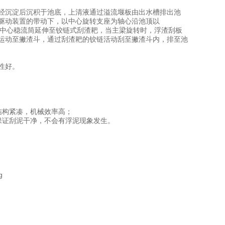
经沉淀后沉积于池底，上清液通过溢流堰板由出水槽排出池
驱动装置的带动下，以中心旋转支座为轴心沿池顶以
，沿中心稳流筒延伸至铰链式刮渣耙，当主梁旋转时，浮渣刮板
运动至撇渣斗，通过刮渣耙的铰链活动刮至撇渣斗内，排至池
性好。
结构紧凑，机械效率高；
保证刮泥干净，不会有浮泥现象发生。