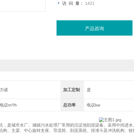
访 问 量：
1421
产品咨询
力诺
加工定制
是
电议m³/h
总功率
电议kw
机，是城市水厂、城镇污水处理厂常用的沉淀池刮泥设备。采用中间进水
机构、主梁、中心旋转支座、导流筒、刮泥系统、排渣斗及冲洗机构、铰