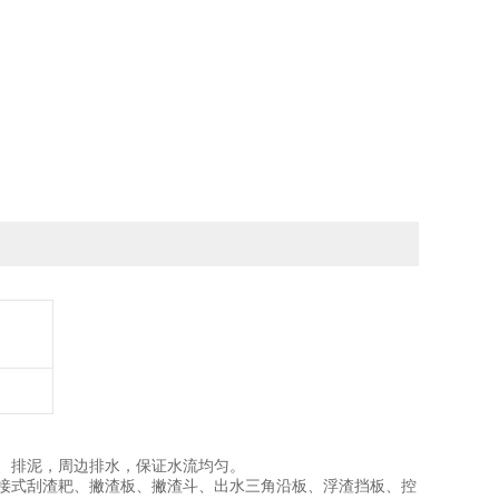
、排泥，周边排水，保证水流均匀。
接式刮渣耙、撇渣板、撇渣斗、出水三角沿板、浮渣挡板、控