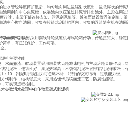
成。
的进水管经导流筒扩散后，均匀地向周边呈辐射状流出，呈悬浮状的污泥
由池周刮向中心集泥槽，依靠池内水压通过排泥管排出池外。主梁在周边
in线速度行驶，主梁下部连接支架、污泥刮泥板等。近液面处设置浮渣刮板
由池中心撇向池周，收集在铰链式刮渣耙区内，收集的浮渣随主机在池周
传动垂架式刮泥机
采用摆线针轮减速机与蜗轮箱传动，传递扭矩大，稳定
护简单，有扭矩保护，工作可靠。
齐全。
刮泥机主要性能
泥、水面撇渣。驱动装置采用轴装式齿轮减速电机与主动滚轮直联传动，
位线刮泥板，连续性好、集泥效率高；不锈钢刮泥板底部有刮泥橡胶板，
比1：10，刮泥时污泥阻力可忽略不计；特殊的铰支结构，过载能力强。
用方钢制作，结构强度大，采用热镀锌后喷面漆工艺，防腐性能强。
单，可实现远程控制。
技术参数
污水处理中心传动垂架式刮泥机