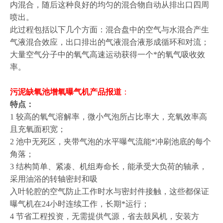
内混合，随后这种良好的均匀的混合物自动从排出口四周
喷出。
此过程包括以下几个方面：混合盘中的空气与水混合产生
气液混合效应，出口排出的气液混合液形成循环和对流；
大量空气分子中的氧气高速运动获得一个*的氧气吸收效
率。
污泥缺氧池增氧曝气机产品报道
：
特点：
1 较高的氧气溶解率，微小气泡所占比率大，充氧效率高
且充氧面积宽；
2 池中无死区，夹带气泡的水平曝气流能*冲刷池底的每个
角落；
3 结构简单、紧凑、机组寿命长，能承受大负荷的轴承，
采用油浴的转轴密封和吸
入叶轮腔的空气防止工作时水与密封件接触，这些都保证
曝气机在24小时连续工作，长期*运行；
4 节省工程投资，无需提供气源，省去鼓风机，安装方