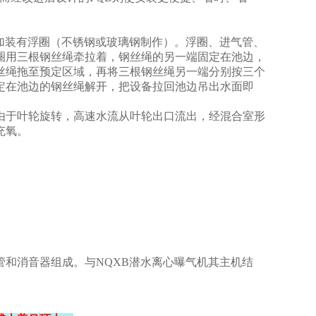
部加装有浮圈（不锈钢或玻璃钢制作）。浮圈、进气管、
圈用三根钢丝绳牵拉着，钢丝绳的另一端固定在池边，
丝绳拖至预定区域，再将三根钢丝绳另一端分别按三个
定在池边的钢丝绳解开，把设备拉回池边吊出水面即
由于叶轮旋转，高速水流从叶轮出口流出，经混合室形
充氧。
管和消音器组成。与NQXB潜水离心曝气机其主机结