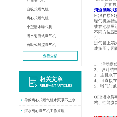
浮筒曝气机
工，并扩展
自吸式曝气机
河道漂浮式
FQB在原
离心式曝气机
曝气机连接
或在池塘里
小型潜水曝气机
不同方位固
潜水射流式曝气机
可。
进气管上端
自吸式射流曝气机
成负压，因
查看全部
：
1、 浮动
2、 设计
3、主机水
相关文章
4、可直接
RELEVANT ARTICLES
5、曝气时
：
QFB潜水
导致离心式曝气机水泵吸不上水的原因及排除方法
构、性能参
：
潜水离心曝气机工作原理