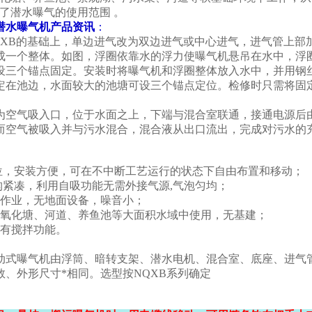
了潜水曝气的使用范围 。
潜水曝气机产品资讯
：
NQXB的基础上，单边进气改为双边进气或中心进气，进气管上
成一个整体。如图，浮圈依靠水的浮力使曝气机悬吊在水中，浮
设三个锚点固定。安装时将曝气机和浮圈整体放入水中，并用钢
定在池边，水面较大的池塘可设三个锚点定位。检修时只需将固
为空气吸入口，位于水面之上，下端与混合室联通，接通电源后
而空气被吸入并与污水混合，混合液从出口流出，完成对污水的
定位，安装方便，可在不中断工艺运行的状态下自由布置和移动；
结构紧凑，利用自吸功能无需外接气源,气泡匀均；
下作业，无地面设备，噪音小；
在氧化塘、河道、养鱼池等大面积水域中使用，无基建；
兼有搅拌功能。
浮动式曝气机由浮筒、暗转支架、潜水电机、混合室、底座、进气
数、外形尺寸*相同。选型按NQXB系列确定