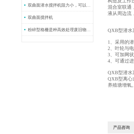
构造及工作
双曲面潜水搅拌机阻力小，可以降低输入系统的能量
混合室联通
液从周边流
双曲面搅拌机
粉碎型格栅是种高效处理废旧物料的装置
QXB型潜
1、采用的
2、叶轮与
3、可加网
4、可通过
QXB型潜
QXB型离
养殖塘增氧
产品咨询