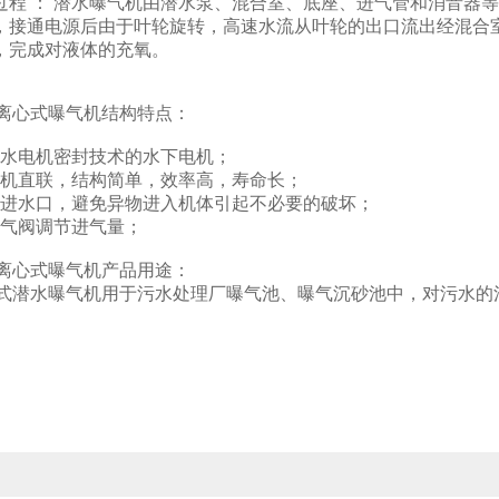
过程 ： 潜水曝气机由潜水泵、混合室、底座、进气管和消音器
，接通电源后由于叶轮旋转，高速水流从叶轮的出口流出经混合
，完成对液体的充氧。
水离心式曝气机结构特点：
潜水电机密封技术的水下电机；
电机直联，结构简单，效率高，寿命长；
状进水口，避免异物进入机体引起不必要的破坏；
进气阀调节进气量；
水离心式曝气机产品用途：
心式潜水曝气机用于污水处理厂曝气池、曝气沉砂池中，对污水
。