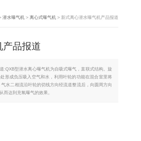
>
潜水曝气机
>
离心式曝气机
> 新式离心潜水曝气机产品报道
机产品报道
道:QXB型潜水离心曝气机为自吸式曝气，直联式结构。旋
口处形成负压吸入空气和水，利用叶轮的功能在混合室里将
，气水二相流沿叶轮的切线方向经流道整流后，向圆周方向
从而达到充氧曝气的效果。