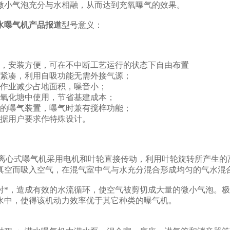
微小气泡充分与水相融，从而达到充氧曝气的效果。
水曝气机产品报道
型号意义：
位，安装方便，可在不中断工艺运行的状态下自由布置
构紧凑，利用自吸功能无需外接气源；
水作业减少占地面积，噪音小；
在氧化塘中使用，节省基建成本；
动的曝气装置，曝气时兼有搅梓功能；
根据用户要求作特殊设计。
水离心式曝气机采用电机和叶轮直接传动，利用叶轮旋转所产生
真空而吸入空气，在混气室中气与水充分混合形成均匀的气水
射*，造成有效的水流循环，使空气被剪切成大量的微小气泡。
水中，使得该机动力效率优于其它种类的曝气机。