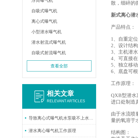
浮筒曝气机
散，细碎的
自吸式曝气机
新式离心潜
离心式曝气机
产品特点：
小型潜水曝气机
1、自重定
潜水射流式曝气机
2、设计结
3、主机潜
自吸式射流曝气机
4、可直接
5、独立移
查看全部
6、底盘可
工作原理：
相关文章
QXB型潜
RELEVANT ARTICLES
进口处制造
由于水流喷
导致离心式曝气机水泵吸不上水的原因及排除方法
量的氧溶于
潜水离心曝气机工作原理
结构图：